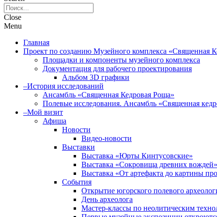
Close
Menu
Главная
Проект по созданию Музейного комплекса «Священная 
Площадки и компоненты музейного комплекса
Документация для рабочего проектирования
Альбом 3D графики
–История исследований
Ансамбль «Священная Кедровая Роща»
Полевые исследования. Ансамбль «Священная кедр
–Мой визит
Афиша
Новости
Видео-новости
Выставки
Выставка «Юрты Кинтусовские»
Выставка «Сокровища древних вождей
Выставка «От артефакта до картины пр
События
Открытие югорского полевого археологи
День археолога
Мастер-классы по неолитическим техно
Первые музейные экспозиции откроютс