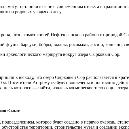
ы смогут остановиться не в современном отеле, а в традиционно
их на родовых угодьях в лесу.
отропа, познакомит гостей Нефтеюганского района с природой Са
ой фауны: барсуки, бобры, выдры, росомахи, лоси и, конечно, с
очки археологического маршрута вокруг озера Сырковый Сор.
пришли к выводу, что озеро Сырковый Сор располагается в крате
е 60 м. Посетители Астромузея будут вовлечены в постоянно дей
 цель которого — найти, извлечь космическое тело со дна озера 
диции «Салым»
подразделением, которое будет создано в первую очередь, стан
в обустройстве территории, строительстве музея и создании экс