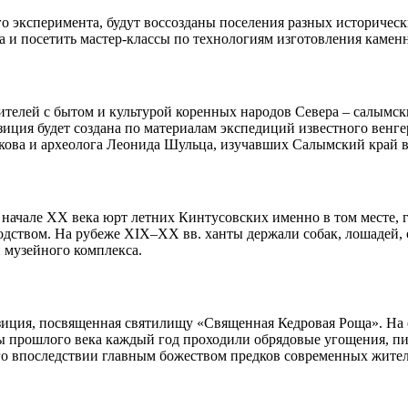
го эксперимента, будут воссозданы поселения разных историчес
а и посетить мастер-классы по технологиям изготовления камен
ителей с бытом и культурой коренных народов Севера – салымск
ия будет создана по материалам экспедиций известного венгер
дкова и археолога Леонида Шульца, изучавших Салымский край в 
 начале XX века юрт летних Кинтусовских именно в том месте, 
одством. На рубеже XIX–XX вв. ханты держали собак, лошадей, о
 музейного комплекса.
зиция, посвященная святилищу «Священная Кедровая Роща». На с
ы прошлого века каждый год проходили обрядовые угощения, пир
го впоследствии главным божеством предков современных жите