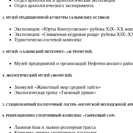
Отдел археологии и археологическая экспозиция
Отдел археологического эксперимента
2. МУЗЕЙ ТРАДИЦИОННОЙ КУЛЬТУРЫ САЛЫМСКИХ ОСТЯКОВ
Экспозиция: «Юрты Кинтусовские» рубежа XIX–XX век
Экспозиция: «Священная кедровая роща» рубежа XIX–X
Туристическо-гостевой комплекс
3. МУЗЕЙ «САЛЫМСКИЙ МЕТЕОРИТ». (АСТРОМУЗЕЙ)
Музей предприятий и организаций Нефтеюганского ра
4. ЭКОЛОГИЧЕСКИЙ МУЗЕЙ (ЭКОМУЗЕЙ)
Зоомузей «Животный мир средней тайги»
Экологическая тропа «Таежный урман»
5. СТАЦИОНАРНЫЙ ПАЛАТОЧНЫЙ ЛАГЕРЬ «ЮГОРСКОЙ МОЛОДЕЖНОЙ АР
6. РЕКРЕАЦИОННО-СПОРТИВНЫЙ КОМПЛЕКС «СЫРКОВЫЙ СОР»
Лыжная база и лыжно-роллерная трасса
Комплекс летних спортивных площадок