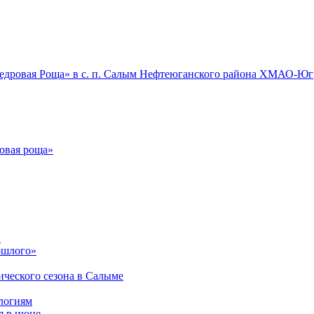
Кедровая Роща» в с. п. Салым Нефтеюганского района ХМАО-Ю
овая роща»
»
ошлого»
­ческого сезона в Салыме
логиям
я в июне