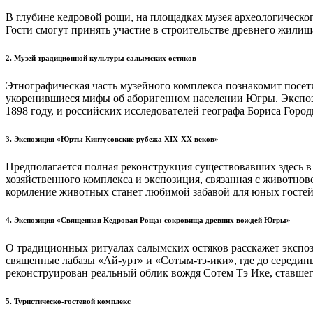
В глубине кедровой рощи, на площадках музея археологическо
Гости смогут принять участие в строительстве древнего жилищ
2. Музей традиционной культуры салымских остяков
Этнографическая часть музейного комплекса познакомит посет
укоренившиеся мифы об аборигенном населении Югры. Экспозиц
1898 году, и российских исследователей географа Бориса Горо
3. Экспозиция «Юрты Кинтусовские рубежа XIX-XX веков»
Предполагается полная реконструкция существовавших здесь в
хозяйственного комплекса и экспозиция, связанная с животнов
кормление животных станет любимой забавой для юных гостей
4. Экспозиция «Священная Кедровая Роща: сокровища древних вождей Югры»
О традиционных ритуалах салымских остяков расскажет экспо
священные лабазы «Ай-урт» и «Сотым-тэ-ики», где до середин
реконструирован реальный облик вождя Сотем Тэ Ике, ставше
5. Туристическо-гостевой комплекс