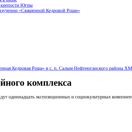
 крепости Югры
 изучении «Священной Кедровой Рощи»
енная Кедровая Роща» в с. п. Салым Нефтеюганского района 
йного комплекса
йдут одиннадцать экспозиционных и социокультурных компонен