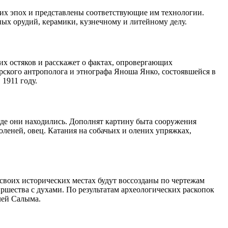
ких эпох и представлены соответствующие им технологии.
ных орудий, керамики, кузнечному и литейному делу.
их остяков и расскажет о фактах, опровергающих
ского антрополога и этнографа Яноша Янко, состоявшейся в
1911 году.
где они находились. Дополнят картину быта сооружения
леней, овец. Катания на собачьих и олених упряжках,
воих исторических местах будут воссозданы по чертежам
шества с духами. По результатам археологических раскопок
лей Салыма.