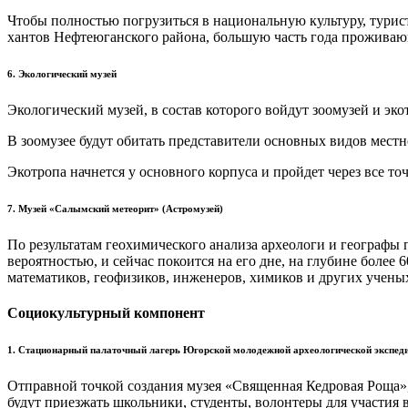
Чтобы полностью погрузиться в национальную культуру, турист
хантов Нефтеюганского района, большую часть года проживающ
6. Экологический музей
Экологический музей, в состав которого войдут зоомузей и эк
В зоомузее будут обитать представители основных видов местн
Экотропа начнется у основного корпуса и пройдет через все т
7. Музей «Салымский метеорит» (Астромузей)
По результатам геохимического анализа археологи и географы 
вероятностью, и сейчас покоится на его дне, на глубине боле
математиков, геофизиков, инженеров, химиков и других ученых,
Социокультурный компонент
1. Стационарный палаточный лагерь Югорской молодежной археологической экспе
Отправной точкой создания музея «Священная Кедровая Роща», 
будут приезжать школьники, студенты, волонтеры для участия 