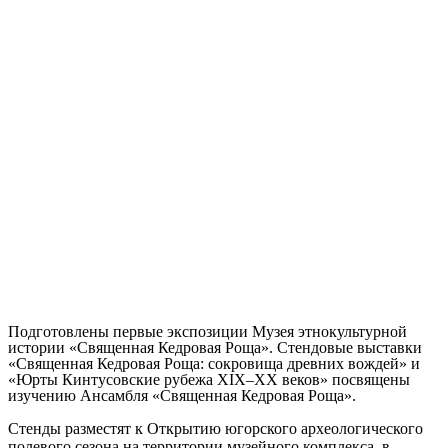
Подготовлены первые экспозиции Музея этнокультурной
истории «Священная Кедровая Роща». Стендовые выставки
«Священная Кедровая Роща: сокровища древних вождей» и
«Юрты Кинтусовские рубежа XIX–XX веков» посвящены
изучению Ансамбля «Священная Кедровая Роща».
Стенды разместят к Открытию югорского археологического
полевого сезона на территории музейного комплекса, в