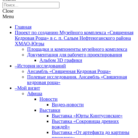
Close
Menu
Главная
Проект по созданию Музейного комплекса «Священная
Кедровая Роща» в с. п. Салым Нефтеюганского района
ХМАО-Югры
Площадки и компоненты музейного комплекса
Документация для рабочего проектирования
Альбом 3D графики
–История исследований
Ансамбль «Священная Кедровая Роща»
Полевые исследования. Ансамбль «Священная
кедровая роща»
–Мой визит
Афиша
Новости
Видео-новости
Выставки
Выставка «Юрты Кинтусовские»
Выставка «Сокровища древних
вождей»
Выставка «От артефакта до картины
прошлого»