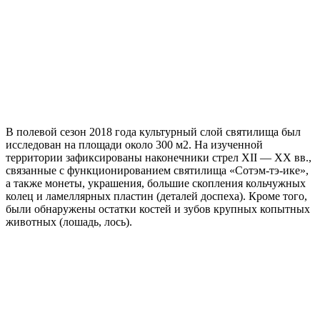
В полевой сезон 2018 года культурный слой святилища был
исследован на площади около 300 м2. На изученной
территории зафиксированы наконечники стрел XII — XX вв.,
связанные с функционированием святилища «Сотэм-тэ-ике»,
а также монеты, украшения, большие скопления кольчужных
колец и ламеллярных пластин (деталей доспеха). Кроме того,
были обнаружены остатки костей и зубов крупных копытных
животных (лошадь, лось).