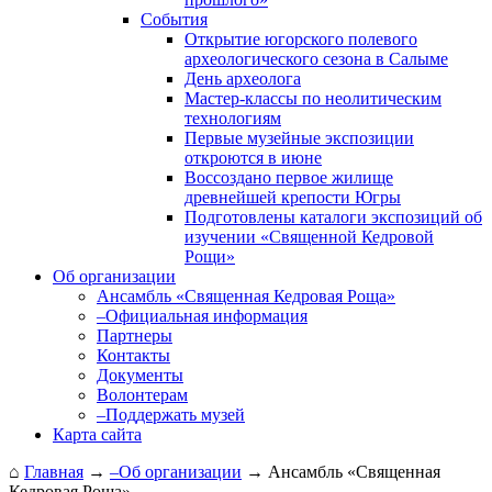
События
Открытие югорского полевого
археологи­ческого сезона в Салыме
День археолога
Мастер-классы по неолитическим
технологиям
Первые музейные экспозиции
откроются в июне
Воссоздано первое жилище
древнейшей крепости Югры
Подготовлены каталоги экспозиций об
изучении «Священной Кедровой
Рощи»
Об организации
Ансамбль «Священная Кедровая Роща»
–Официальная информация
Партнеры
Контакты
Документы
Волонтерам
–Поддержать музей
Карта сайта
⌂
Главная
→
–Об организации
→
Ансамбль «Священная
Кедровая Роща»