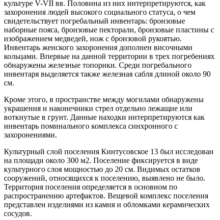
культуре V-VII вв. Половина из них интерпретируются, как
захоронения людей высокого социального статуса, о чем
свидетельствует погребальный инвентарь: бронзовые
наборные пояса, бронзовые пекторали, бронзовые пластины с
изображением медведей, нож с бронзовой рукоятью.
Инвентарь женского захоронения дополнен височными
кольцами. Впервые на данной территории в трех погребениях
обнаружены железные топорики. Среди погребального
инвентаря выделяется также железная сабля длиной около 90
см.
Кроме этого, в пространстве между могилами обнаружены
украшения и наконечники стрел отдельно лежащие или
воткнутые в грунт. Данные находки интерпретируются как
инвентарь поминального комплекса синхронного с
захоронениями.
Культурный слой поселения Кинтусовское 13 был исследован
на площади около 300 м2. Поселение фиксируется в виде
культурного слоя мощностью до 20 см. Видимых остатков
сооружений, относящихся к поселению, выявлено не было.
Территория поселения определяется в основном по
распространению артефактов. Вещевой комплекс поселения
представлен изделиями из камня и обломками керамических
сосудов.