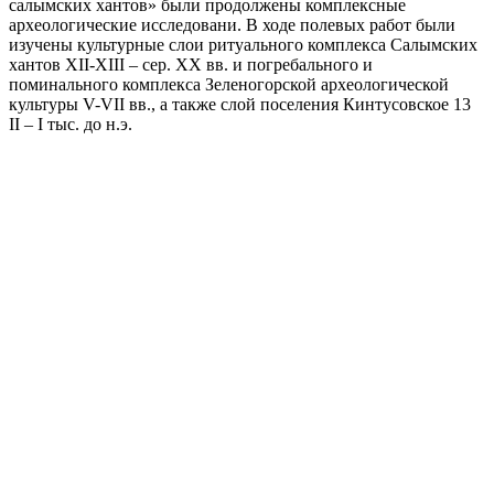
салымских хантов» были продолжены комплексные
археологические исследовани. В ходе полевых работ были
изучены культурные слои ритуального комплекса Салымских
хантов XII-XIII – сер. XX вв. и погребального и
поминального комплекса Зеленогорской археологической
культуры V-VII вв., а также слой поселения Кинтусовское 13
II – I тыс. до н.э.