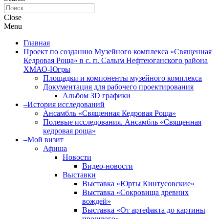
Close
Menu
Главная
Проект по созданию Музейного комплекса «Священная
Кедровая Роща» в с. п. Салым Нефтеюганского района
ХМАО-Югры
Площадки и компоненты музейного комплекса
Документация для рабочего проектирования
Альбом 3D графики
–История исследований
Ансамбль «Священная Кедровая Роща»
Полевые исследования. Ансамбль «Священная
кедровая роща»
–Мой визит
Афиша
Новости
Видео-новости
Выставки
Выставка «Юрты Кинтусовские»
Выставка «Сокровища древних
вождей»
Выставка «От артефакта до картины
прошлого»