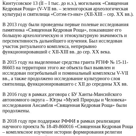
Кинтусовское 13 (II – I тыс. до н.э.), могильник «Священная
Кедровая Роща» (V-VII вв. – зеленогорская археологическая
культура) и святилища «Сотэм-тэ-ике» (XII-XIII – сер. XX вв.).
В 2013 году были проведены первые полевые исследования
памятника «Священная Кедровая Роща», показавшие его
большую археологическую и этнокультурную значимость и
перспективность дальнейшего изучения. Был исследован
участок ритуального комплекса, непрерывно
функционировавший с XII-XIII вв. до сер. XX века.
В 2015 году на выделенные средства гранта РГНФ № 15-11-
86603 на территории этого же объекта был выявлен и
исследован погребальный и поминальный комплексы V-VII
вв., а также продолжено исследование культурного слоя
святилища, функционировавшего с XII до середины XX вв.
В 2016 году в рамках договора с БУ Ханты-Мансийского
автономного округа – Югры «Музей Природы и Человека»
исследования Ансамбля «Священная Кедровая Роща» были
продолжены.
В 2018 году при поддержке РФФИ в рамках реализации
научного проекта № 18-49-860016 «Священная Кедровая Роща
– комплексное изучение истории формирования религии