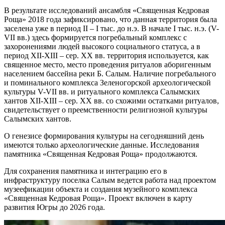
В результате исследований ансамбля «Священная Кедровая
Роща» 2018 года зафиксировано, что данная территория была
заселена уже в период II – I тыс. до н.э. В начале I тыс. н.э. (V-
VII вв.) здесь формируется погребальный комплекс с
захоронениями людей высокого социального статуса, а в
период XII-XIII – сер. XX вв. территория используется, как
священное место, место проведения ритуалов аборигенным
населением бассейна реки Б. Салым. Наличие погребального
и поминального комплекса Зеленогорской археологической
культуры V-VII вв. и ритуального комплекса Салымских
хантов XII-XIII – сер. XX вв. со схожими остатками ритуалов,
свидетельствует о преемственности религиозной культуры
Салымских хантов.
О генезисе формирования культуры на сегодняшний день
имеются только археологические данные. Исследования
памятника «Священная Кедровая Роща» продолжаются.
Для сохранения памятника и интеграцию его в
инфраструктуру поселка Салым ведется работа над проектом
музеефикации объекта и создания музейного комплекса
«Священная Кедровая Роща». Проект включен в карту
развития Югры до 2026 года.