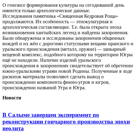
О генезисе формирования культуры на сегодняшний день
имеются только археологические данные.
Исследования памятника «Священная Кедровая Роща»
продолжаются. Их особенность — этнокультурная и
археологическая составляющие. Т.е. была открыта эпоха
возникновения хантыйских легенд и найдены захоронения.
Были обнаружены и исследованы захоронения общинных
вождей и их жён с дорогими статусными вещами иранского и
уральского происхождения (металл, оружие) — шикарный
вещевой комплекс, подобного которому на территории Югры
ещё не находили. Наличие изделий уральского
происхождения в захоронениях свидетельствует об обретении
южно-уральскими уграми новой Родины. Полученные в ходе
раскопок материалы позволяют сделать вывод о
происхождении компонента финно-угров и югров,
происхождении названий Угра и Югра.
Новости
В Салыме завершен эксперимент по
реконструкции гончарного производства эпохи
неолита