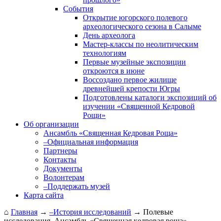
События
Открытие югорского полевого
археологи­ческого сезона в Салыме
День археолога
Мастер-классы по неолитическим
технологиям
Первые музейные экспозиции
откроются в июне
Воссоздано первое жилище
древнейшей крепости Югры
Подготовлены каталоги экспозиций об
изучении «Священной Кедровой
Рощи»
Об организации
Ансамбль «Священная Кедровая Роща»
–Официальная информация
Партнеры
Контакты
Документы
Волонтерам
–Поддержать музей
Карта сайта
⌂
Главная
→
–История исследований
→
Полевые
исследования. Ансамбль «Священная кедровая роща»