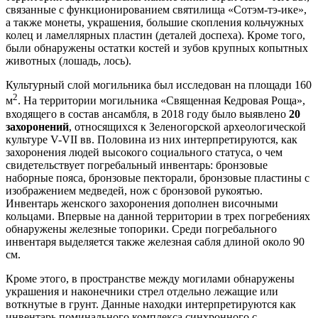
связанные с функционированием святилища «Сотэм-тэ-ике»,
а также монеты, украшения, большие скопления кольчужных
колец и ламеллярных пластин (деталей доспеха). Кроме того,
были обнаружены остатки костей и зубов крупных копытных
животных (лошадь, лось).
Культурный слой могильника был исследован на площади 160
2
м
. На территории могильника «Священная Кедровая Роща»,
входящего в состав ансамбля, в 2018 году было выявлено
20
захоронений
, относящихся к Зеленогорской археологической
культуре V-VII вв. Половина из них интерпретируются, как
захоронения людей высокого социального статуса, о чем
свидетельствует погребальный инвентарь: бронзовые
наборные пояса, бронзовые пекторали, бронзовые пластины с
изображением медведей, нож с бронзовой рукоятью.
Инвентарь женского захоронения дополнен височными
кольцами. Впервые на данной территории в трех погребениях
обнаружены железные топорики. Среди погребального
инвентаря выделяется также железная сабля длиной около 90
см.
Кроме этого, в пространстве между могилами обнаружены
украшения и наконечники стрел отдельно лежащие или
воткнутые в грунт. Данные находки интерпретируются как
инвентарь поминального комплекса синхронного с