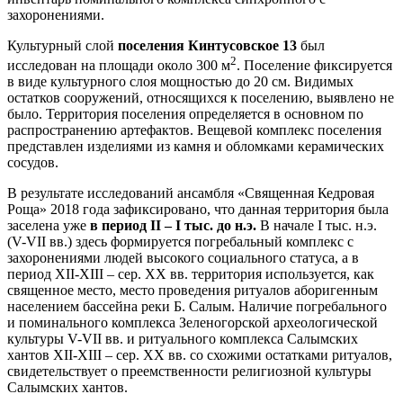
захоронениями.
Культурный слой
поселения Кинтусовское 13
был
2
исследован на площади около 300 м
. Поселение фиксируется
в виде культурного слоя мощностью до 20 см. Видимых
остатков сооружений, относящихся к поселению, выявлено не
было. Территория поселения определяется в основном по
распространению артефактов. Вещевой комплекс поселения
представлен изделиями из камня и обломками керамических
сосудов.
В результате исследований ансамбля «Священная Кедровая
Роща» 2018 года зафиксировано, что данная территория была
заселена уже
в период II – I тыс. до н.э.
В начале I тыс. н.э.
(V-VII вв.) здесь формируется погребальный комплекс с
захоронениями людей высокого социального статуса, а в
период XII-XIII – сер. XX вв. территория используется, как
священное место, место проведения ритуалов аборигенным
населением бассейна реки Б. Салым. Наличие погребального
и поминального комплекса Зеленогорской археологической
культуры V-VII вв. и ритуального комплекса Салымских
хантов XII-XIII – сер. XX вв. со схожими остатками ритуалов,
свидетельствует о преемственности религиозной культуры
Салымских хантов.