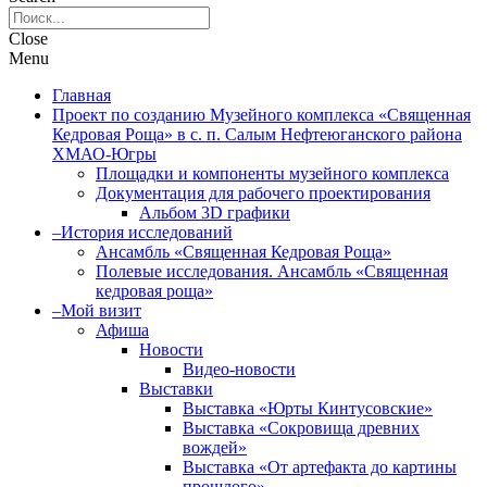
Close
Menu
Главная
Проект по созданию Музейного комплекса «Священная
Кедровая Роща» в с. п. Салым Нефтеюганского района
ХМАО-Югры
Площадки и компоненты музейного комплекса
Документация для рабочего проектирования
Альбом 3D графики
–История исследований
Ансамбль «Священная Кедровая Роща»
Полевые исследования. Ансамбль «Священная
кедровая роща»
–Мой визит
Афиша
Новости
Видео-новости
Выставки
Выставка «Юрты Кинтусовские»
Выставка «Сокровища древних
вождей»
Выставка «От артефакта до картины
прошлого»