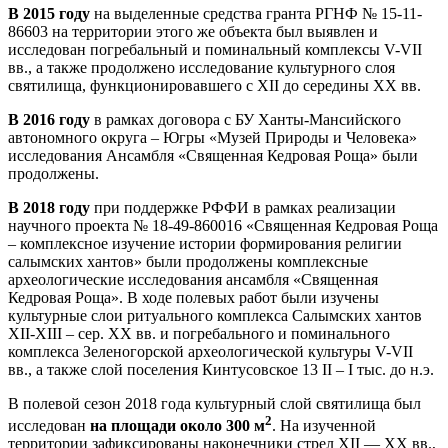
В 2015 году
на выделенные средства гранта РГНФ № 15-11-
86603 на территории этого же объекта был выявлен и
исследован погребальный и поминальный комплексы V-VII
вв., а также продолжено исследование культурного слоя
святилища, функционировавшего с XII до середины XX вв.
В 2016 году
в рамках договора с БУ Ханты-Мансийского
автономного округа – Югры «Музей Природы и Человека»
исследования Ансамбля «Священная Кедровая Роща» были
продолжены.
В 2018 году
при поддержке РФФИ в рамках реализации
научного проекта № 18-49-860016 «Священная Кедровая Роща
– комплексное изучение истории формирования религии
салымских хантов» были продолжены комплексные
археологические исследования ансамбля «Священная
Кедровая Роща». В ходе полевых работ были изучены
культурные слои ритуального комплекса Салымских хантов
XII-XIII – сер. XX вв. и погребального и поминального
комплекса Зеленогорской археологической культуры V-VII
вв., а также слой поселения Кинтусовское 13 II – I тыс. до н.э.
В полевой сезон 2018 года культурный слой святилища был
2
исследован
на площади около 300 м
. На изученной
территории зафиксированы наконечники стрел XII — XX вв.,