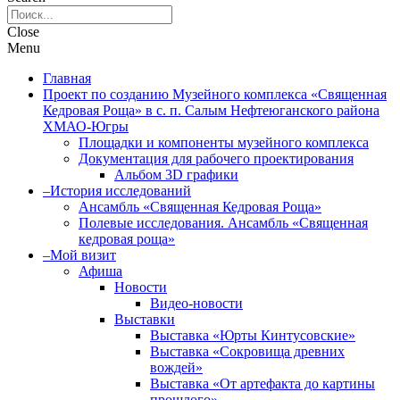
Close
Menu
Главная
Проект по созданию Музейного комплекса «Священная
Кедровая Роща» в с. п. Салым Нефтеюганского района
ХМАО-Югры
Площадки и компоненты музейного комплекса
Документация для рабочего проектирования
Альбом 3D графики
–История исследований
Ансамбль «Священная Кедровая Роща»
Полевые исследования. Ансамбль «Священная
кедровая роща»
–Мой визит
Афиша
Новости
Видео-новости
Выставки
Выставка «Юрты Кинтусовские»
Выставка «Сокровища древних
вождей»
Выставка «От артефакта до картины
прошлого»