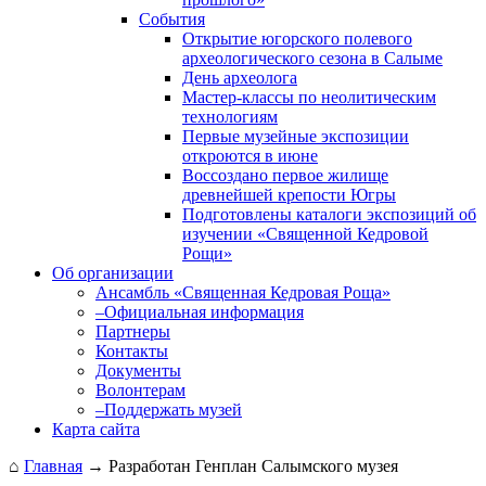
События
Открытие югорского полевого
археологи­ческого сезона в Салыме
День археолога
Мастер-классы по неолитическим
технологиям
Первые музейные экспозиции
откроются в июне
Воссоздано первое жилище
древнейшей крепости Югры
Подготовлены каталоги экспозиций об
изучении «Священной Кедровой
Рощи»
Об организации
Ансамбль «Священная Кедровая Роща»
–Официальная информация
Партнеры
Контакты
Документы
Волонтерам
–Поддержать музей
Карта сайта
⌂
Главная
→
Разработан Генплан Салымского музея